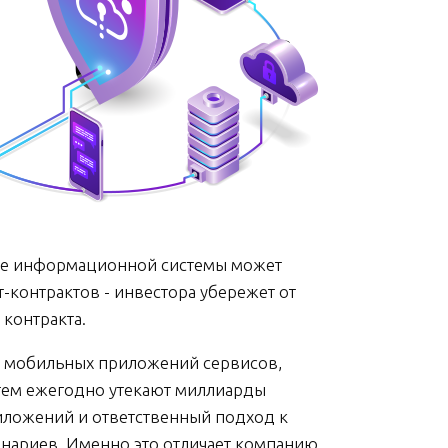
ике информационной системы может
т-контрактов - инвестора убережет от
 контракта.
й, мобильных приложений сервисов,
тем ежегодно утекают миллиарды
риложений и ответственный подход к
нариев. Именно это отличает компанию