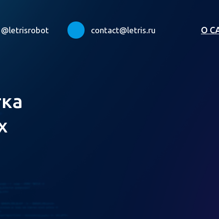
О С
@letrisrobot
contact@letris.ru
тка
х